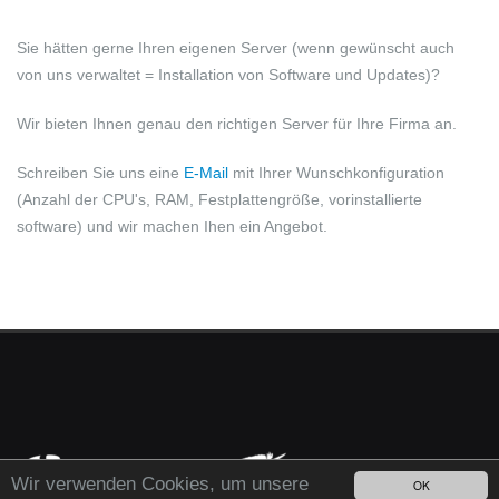
Sie hätten gerne Ihren eigenen Server (wenn gewünscht auch
von uns verwaltet = Installation von Software und Updates)?
Wir bieten Ihnen genau den richtigen Server für Ihre Firma an.
Schreiben Sie uns eine
E-Mail
mit Ihrer Wunschkonfiguration
(Anzahl der CPU's, RAM, Festplattengröße, vorinstallierte
software) und wir machen Ihen ein Angebot.
Wir verwenden Cookies, um unsere
OK