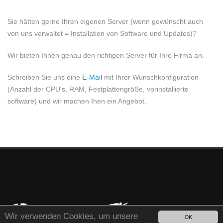
Sie hätten gerne Ihren eigenen Server (wenn gewünscht auch
von uns verwaltet = Installation von Software und Updates)?
Wir bieten Ihnen genau den richtigen Server für Ihre Firma an.
Schreiben Sie uns eine
E-Mail
mit Ihrer Wunschkonfiguration
(Anzahl der CPU's, RAM, Festplattengröße, vorinstallierte
software) und wir machen Ihen ein Angebot.
Wir verwenden Cookies, um unsere
OK