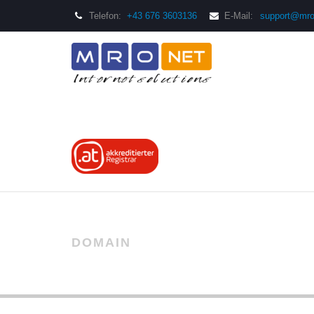
Telefon:
+43 676 3603136
E-Mail:
support@mro
DOMAIN