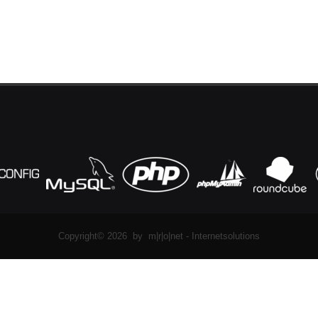
Copyright© 2026 by m|r|o|net - Internetsolutions