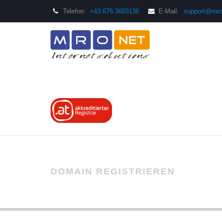
Telefon:
+43 676 3603136
E-Mail:
support@mro
DOMAIN REGISTRIEREN