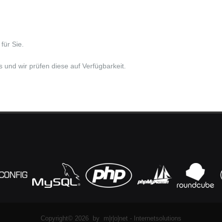
für Sie.
und wir prüfen diese auf Verfügbarkeit.
Copyright© 2026 by m|r|o|net - Internetsolutions