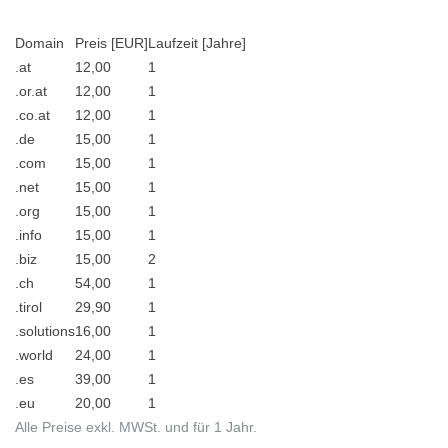
Domain
Preis [EUR]
Laufzeit [Jahre]
.at
12,00
1
.or.at
12,00
1
.co.at
12,00
1
.de
15,00
1
.com
15,00
1
.net
15,00
1
.org
15,00
1
.info
15,00
1
.biz
15,00
2
.ch
54,00
1
.tirol
29,90
1
.solutions
16,00
1
.world
24,00
1
.es
39,00
1
.eu
20,00
1
Alle Preise exkl. MWSt. und für 1 Jahr.