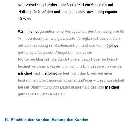
von Vorsatz und grober Fahrlässigkeit kein Anspruch auf
Haftung für Schäden und Folgeschäden sowie entgangenen
Gewinn.
9.2 m|r|o|net
garantiert eine Verfügbarkeit der Anbindung von 99
% im Jahresmittel. Die garantierte Verfügbarkeit bezieht sich
auf die Anbindung im Rechenzentrum und das von
m|r|o|net
gemanagte Netzwerk. Ausgenommen ist die
Nichterreichbarkeit, die durch höhere Gewalt oder technisch
bedingt verursacht wurde und nicht im Einflussbereich von der
m|r|o|net
liegt.
m|r|o|net
sichert nicht das Erreichen einer
bestimmten Übertragungskapazität und/oder – Geschwindigkeit
bei der Übermittlung von Daten ausserhalb des von
m|r|o|net
gemangeten Netzwerkes zu.
10. Pflichten des Kunden, Haftung des Kunden