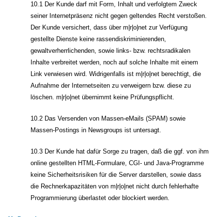
10.1 Der Kunde darf mit Form, Inhalt und verfolgtem Zweck
seiner Internetpräsenz nicht gegen geltendes Recht verstoßen.
Der Kunde versichert, dass über m|r|o|net zur Verfügung
gestellte Dienste keine rassendiskriminierenden,
gewaltverherrlichenden, sowie links- bzw. rechtsradikalen
Inhalte verbreitet werden, noch auf solche Inhalte mit einem
Link verwiesen wird. Widrigenfalls ist m|r|o|net berechtigt, die
Aufnahme der Internetseiten zu verweigern bzw. diese zu
löschen. m|r|o|net übernimmt keine Prüfungspflicht.
10.2 Das Versenden von Massen-eMails (SPAM) sowie
Massen-Postings in Newsgroups ist untersagt.
10.3 Der Kunde hat dafür Sorge zu tragen, daß die ggf. von ihm
online gestellten HTML-Formulare, CGI- und Java-Programme
keine Sicherheitsrisiken für die Server darstellen, sowie dass
die Rechnerkapazitäten von m|r|o|net nicht durch fehlerhafte
Programmierung überlastet oder blockiert werden.