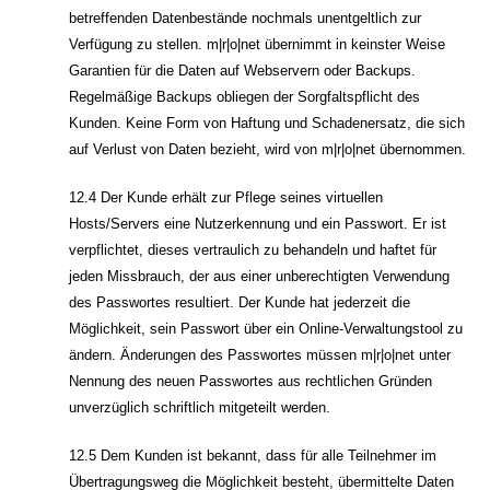
betreffenden Datenbestände nochmals unentgeltlich zur
Verfügung zu stellen. m|r|o|net übernimmt in keinster Weise
Garantien für die Daten auf Webservern oder Backups.
Regelmäßige Backups obliegen der Sorgfaltspflicht des
Kunden. Keine Form von Haftung und Schadenersatz, die sich
auf Verlust von Daten bezieht, wird von m|r|o|net übernommen.
12.4 Der Kunde erhält zur Pflege seines virtuellen
Hosts/Servers eine Nutzerkennung und ein Passwort. Er ist
verpflichtet, dieses vertraulich zu behandeln und haftet für
jeden Missbrauch, der aus einer unberechtigten Verwendung
des Passwortes resultiert. Der Kunde hat jederzeit die
Möglichkeit, sein Passwort über ein Online-Verwaltungstool zu
ändern. Änderungen des Passwortes müssen m|r|o|net unter
Nennung des neuen Passwortes aus rechtlichen Gründen
unverzüglich schriftlich mitgeteilt werden.
12.5 Dem Kunden ist bekannt, dass für alle Teilnehmer im
Übertragungsweg die Möglichkeit besteht, übermittelte Daten