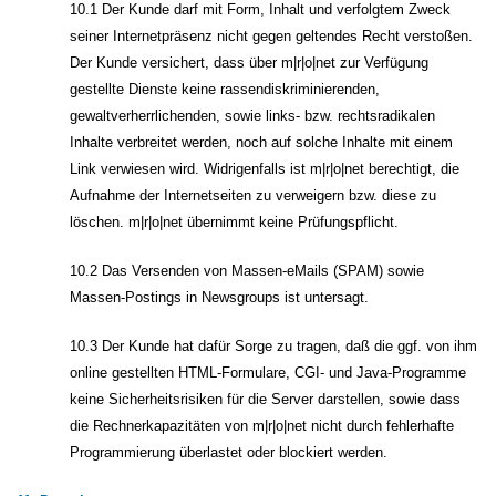
10.1 Der Kunde darf mit Form, Inhalt und verfolgtem Zweck
seiner Internetpräsenz nicht gegen geltendes Recht verstoßen.
Der Kunde versichert, dass über m|r|o|net zur Verfügung
gestellte Dienste keine rassendiskriminierenden,
gewaltverherrlichenden, sowie links- bzw. rechtsradikalen
Inhalte verbreitet werden, noch auf solche Inhalte mit einem
Link verwiesen wird. Widrigenfalls ist m|r|o|net berechtigt, die
Aufnahme der Internetseiten zu verweigern bzw. diese zu
löschen. m|r|o|net übernimmt keine Prüfungspflicht.
10.2 Das Versenden von Massen-eMails (SPAM) sowie
Massen-Postings in Newsgroups ist untersagt.
10.3 Der Kunde hat dafür Sorge zu tragen, daß die ggf. von ihm
online gestellten HTML-Formulare, CGI- und Java-Programme
keine Sicherheitsrisiken für die Server darstellen, sowie dass
die Rechnerkapazitäten von m|r|o|net nicht durch fehlerhafte
Programmierung überlastet oder blockiert werden.