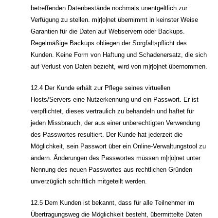
betreffenden Datenbestände nochmals unentgeltlich zur
Verfügung zu stellen. m|r|o|net übernimmt in keinster Weise
Garantien für die Daten auf Webservern oder Backups.
Regelmäßige Backups obliegen der Sorgfaltspflicht des
Kunden. Keine Form von Haftung und Schadenersatz, die sich
auf Verlust von Daten bezieht, wird von m|r|o|net übernommen.
12.4 Der Kunde erhält zur Pflege seines virtuellen
Hosts/Servers eine Nutzerkennung und ein Passwort. Er ist
verpflichtet, dieses vertraulich zu behandeln und haftet für
jeden Missbrauch, der aus einer unberechtigten Verwendung
des Passwortes resultiert. Der Kunde hat jederzeit die
Möglichkeit, sein Passwort über ein Online-Verwaltungstool zu
ändern. Änderungen des Passwortes müssen m|r|o|net unter
Nennung des neuen Passwortes aus rechtlichen Gründen
unverzüglich schriftlich mitgeteilt werden.
12.5 Dem Kunden ist bekannt, dass für alle Teilnehmer im
Übertragungsweg die Möglichkeit besteht, übermittelte Daten