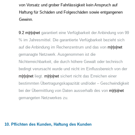
von Vorsatz und grober Fahrlässigkeit kein Anspruch auf
Haftung für Schäden und Folgeschäden sowie entgangenen
Gewinn.
9.2 m|r|o|net
garantiert eine Verfügbarkeit der Anbindung von 99
% im Jahresmittel. Die garantierte Verfügbarkeit bezieht sich
auf die Anbindung im Rechenzentrum und das von
m|r|o|net
gemanagte Netzwerk. Ausgenommen ist die
Nichterreichbarkeit, die durch höhere Gewalt oder technisch
bedingt verursacht wurde und nicht im Einflussbereich von der
m|r|o|net
liegt.
m|r|o|net
sichert nicht das Erreichen einer
bestimmten Übertragungskapazität und/oder – Geschwindigkeit
bei der Übermittlung von Daten ausserhalb des von
m|r|o|net
gemangeten Netzwerkes zu.
10. Pflichten des Kunden, Haftung des Kunden