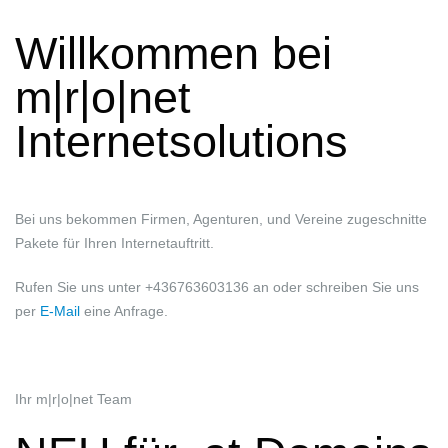
Willkommen bei
m|r|o|net
Internetsolutions
Bei uns bekommen Firmen, Agenturen, und Vereine zugeschnitte
Pakete für Ihren Internetauftritt.
Rufen Sie uns unter +436763603136 an oder schreiben Sie uns
per
E-Mail
eine Anfrage.
Ihr m|r|o|net Team