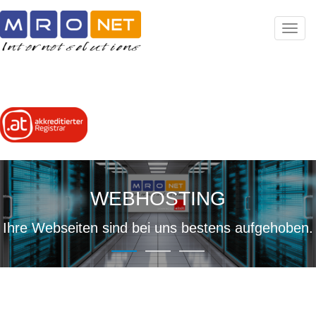
Toggl
navig
VIRTUELLE SERVER
WEBHOSTING
DOMAIN
Ihre Webseiten sind bei uns bestens aufgehoben.
Regestrieren Sie über uns Ihre Wunschdomain.
Virtuelle Server für Ihre Internetlösungen.